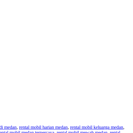
 di medan
,
rental mobil harian medan
,
rental mobil keluarga medan
,
ental mobil medan terpercaya
,
rental mobil mewah medan
,
rental