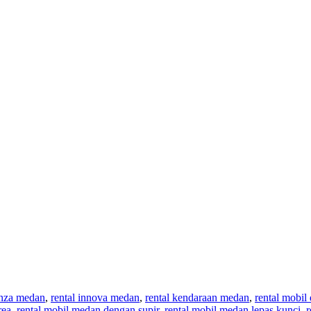
anza medan
,
rental innova medan
,
rental kendaraan medan
,
rental mobil
rea
,
rental mobil medan dengan supir
,
rental mobil medan lepas kunci
,
r