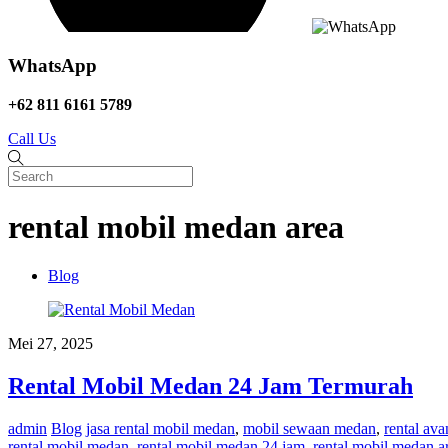
WhatsApp
+62 811 6161 5789
Call Us
rental mobil medan area
Blog
Mei 27, 2025
Rental Mobil Medan 24 Jam Termurah
admin
Blog
jasa rental mobil medan
,
mobil sewaan medan
,
rental av
rental mobil medan
,
rental mobil medan 24 jam
,
rental mobil medan a