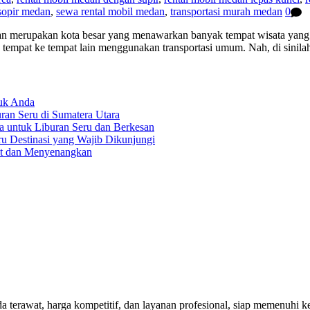
sopir medan
,
sewa rental mobil medan
,
transportasi murah medan
0
 merupakan kota besar yang menawarkan banyak tempat wisata yang me
 tempat ke tempat lain menggunakan transportasi umum. Nah, di sini
tuk Anda
an Seru di Sumatera Utara
a untuk Liburan Seru dan Berkesan
ru Destinasi yang Wajib Dikunjungi
at dan Menyenangkan
rawat, harga kompetitif, dan layanan profesional, siap memenuhi keb