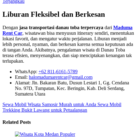
Terjangkau
Liburan Fleksibel dan Berkesan
Dengan
jasa transportasi danau toba terpercaya
dari
Maduma
Rent Car
, wisatawan bisa menyusun itinerary sendiri, menentukan
lokasi favorit, dan mengatur waktu perjalanan. Liburan menjadi
lebih personal, nyaman, dan berkesan karena semua keputusan ada
di tangan Anda. Akibatnya, pengalaman wisata di Danau Toba
terasa efisien, menyenangkan, dan siap menciptakan kenangan tak
terlupakan.
WhatsApp:
+62 811-6161-5789
Email:
halomadumarentcar@gmail.com
Alamat: Jln. Bakaran Batu, Dusun Lestari 1, Gg. Cendana
No. 97D, Tumpatan, Kec. Beringin, Kab. Deli Serdang,
Sumatera Utara
Sewa Mobil Wisata Samosir Murah untuk Anda
Sewa Mobil
Trekking Bukit Lawang untuk Petualangan
Related Posts