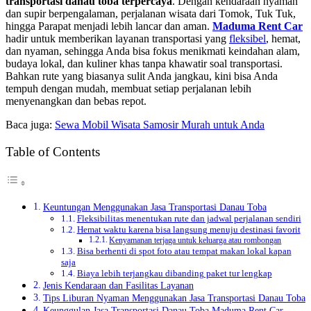
transportasi danau toba terpercaya
. Dengan kendaraan nyaman
dan supir berpengalaman, perjalanan wisata dari Tomok, Tuk Tuk,
hingga Parapat menjadi lebih lancar dan aman.
Maduma Rent Car
hadir untuk memberikan layanan transportasi yang
fleksibel
, hemat,
dan nyaman, sehingga Anda bisa fokus menikmati keindahan alam,
budaya lokal, dan kuliner khas tanpa khawatir soal transportasi.
Bahkan rute yang biasanya sulit Anda jangkau, kini bisa Anda
tempuh dengan mudah, membuat setiap perjalanan lebih
menyenangkan dan bebas repot.
Baca juga:
Sewa Mobil Wisata Samosir Murah untuk Anda
Table of Contents
Keuntungan Menggunakan Jasa Transportasi Danau Toba
Fleksibilitas menentukan rute dan jadwal perjalanan sendiri
Hemat waktu karena bisa langsung menuju destinasi favorit
Kenyamanan terjaga untuk keluarga atau rombongan
Bisa berhenti di spot foto atau tempat makan lokal kapan
saja
Biaya lebih terjangkau dibanding paket tur lengkap
Jenis Kendaraan dan Fasilitas Layanan
Tips Liburan Nyaman Menggunakan Jasa Transportasi Danau Toba
Keunggulan Jasa Transportasi Danau Toba Maduma Rent Car