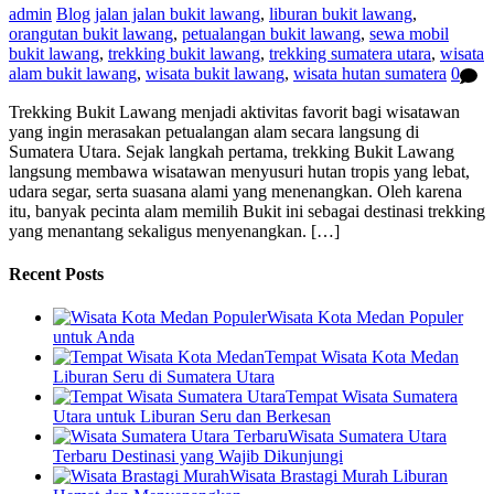
admin
Blog
jalan jalan bukit lawang
,
liburan bukit lawang
,
orangutan bukit lawang
,
petualangan bukit lawang
,
sewa mobil
bukit lawang
,
trekking bukit lawang
,
trekking sumatera utara
,
wisata
alam bukit lawang
,
wisata bukit lawang
,
wisata hutan sumatera
0
Trekking Bukit Lawang menjadi aktivitas favorit bagi wisatawan
yang ingin merasakan petualangan alam secara langsung di
Sumatera Utara. Sejak langkah pertama, trekking Bukit Lawang
langsung membawa wisatawan menyusuri hutan tropis yang lebat,
udara segar, serta suasana alami yang menenangkan. Oleh karena
itu, banyak pecinta alam memilih Bukit ini sebagai destinasi trekking
yang menantang sekaligus menyenangkan. […]
Recent Posts
Wisata Kota Medan Populer
untuk Anda
Tempat Wisata Kota Medan
Liburan Seru di Sumatera Utara
Tempat Wisata Sumatera
Utara untuk Liburan Seru dan Berkesan
Wisata Sumatera Utara
Terbaru Destinasi yang Wajib Dikunjungi
Wisata Brastagi Murah Liburan