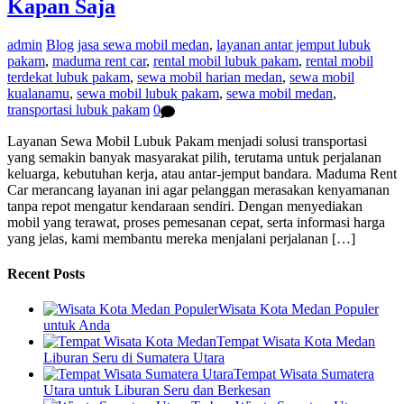
Kapan Saja
admin
Blog
jasa sewa mobil medan
,
layanan antar jemput lubuk
pakam
,
maduma rent car
,
rental mobil lubuk pakam
,
rental mobil
terdekat lubuk pakam
,
sewa mobil harian medan
,
sewa mobil
kualanamu
,
sewa mobil lubuk pakam
,
sewa mobil medan
,
transportasi lubuk pakam
0
Layanan Sewa Mobil Lubuk Pakam menjadi solusi transportasi
yang semakin banyak masyarakat pilih, terutama untuk perjalanan
keluarga, kebutuhan kerja, atau antar-jemput bandara. Maduma Rent
Car merancang layanan ini agar pelanggan merasakan kenyamanan
tanpa repot mengatur kendaraan sendiri. Dengan menyediakan
mobil yang terawat, proses pemesanan cepat, serta informasi harga
yang jelas, kami membantu mereka menjalani perjalanan […]
Recent Posts
Wisata Kota Medan Populer
untuk Anda
Tempat Wisata Kota Medan
Liburan Seru di Sumatera Utara
Tempat Wisata Sumatera
Utara untuk Liburan Seru dan Berkesan