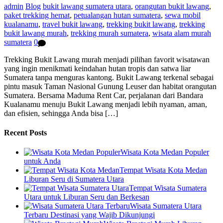
admin
Blog
bukit lawang sumatera utara
,
orangutan bukit lawang
,
paket trekking hemat
,
petualangan hutan sumatera
,
sewa mobil
kualanamu
,
travel bukit lawang
,
trekking bukit lawang
,
trekking
bukit lawang murah
,
trekking murah sumatera
,
wisata alam murah
sumatera
0
Trekking Bukit Lawang murah menjadi pilihan favorit wisatawan
yang ingin menikmati keindahan hutan tropis dan satwa liar
Sumatera tanpa menguras kantong. Bukit Lawang terkenal sebagai
pintu masuk Taman Nasional Gunung Leuser dan habitat orangutan
Sumatera. Bersama Maduma Rent Car, perjalanan dari Bandara
Kualanamu menuju Bukit Lawang menjadi lebih nyaman, aman,
dan efisien, sehingga Anda bisa […]
Recent Posts
Wisata Kota Medan Populer
untuk Anda
Tempat Wisata Kota Medan
Liburan Seru di Sumatera Utara
Tempat Wisata Sumatera
Utara untuk Liburan Seru dan Berkesan
Wisata Sumatera Utara
Terbaru Destinasi yang Wajib Dikunjungi