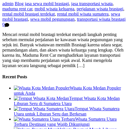
admin
Blog
jasa sewa mobil brastagi
,
jasa transportasi wisata
,
maduma rent car
,
mobil wisata keluarga
,
perjalanan wisata brastagi
,
rental mobil brastagi terdekat
,
rental mobil wisata sumatera
,
sewa
mobil brastagi
,
sewa mobil pegunungan
,
transportasi wisata brastagi
0
Mencari rental mobil brastagi terdekat menjadi langkah penting
sebelum memulai perjalanan ke kawasan wisata pegunungan yang
sejuk ini. Banyak wisatawan memilih Brastagi karena udara segar,
pemandangan alam, dan akses wisata keluarga yang lengkap. Oleh
karena itu, Maduma Rent Car menghadirkan layanan transportasi
yang siap membantu perjalanan sejak awal. Kami mengelola
layanan secara langsung sebagai pemilik […]
Recent Posts
Wisata Kota Medan Populer
untuk Anda
Tempat Wisata Kota Medan
Liburan Seru di Sumatera Utara
Tempat Wisata Sumatera
Utara untuk Liburan Seru dan Berkesan
Wisata Sumatera Utara
Terbaru Destinasi yang Wajib Dikunjungi