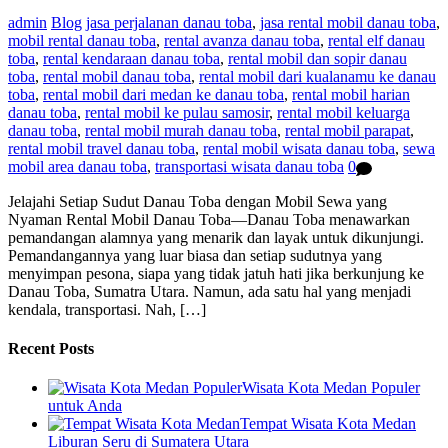
admin
Blog
jasa perjalanan danau toba
,
jasa rental mobil danau toba
,
mobil rental danau toba
,
rental avanza danau toba
,
rental elf danau
toba
,
rental kendaraan danau toba
,
rental mobil dan sopir danau
toba
,
rental mobil danau toba
,
rental mobil dari kualanamu ke danau
toba
,
rental mobil dari medan ke danau toba
,
rental mobil harian
danau toba
,
rental mobil ke pulau samosir
,
rental mobil keluarga
danau toba
,
rental mobil murah danau toba
,
rental mobil parapat
,
rental mobil travel danau toba
,
rental mobil wisata danau toba
,
sewa
mobil area danau toba
,
transportasi wisata danau toba
0
Jelajahi Setiap Sudut Danau Toba dengan Mobil Sewa yang
Nyaman Rental Mobil Danau Toba—Danau Toba menawarkan
pemandangan alamnya yang menarik dan layak untuk dikunjungi.
Pemandangannya yang luar biasa dan setiap sudutnya yang
menyimpan pesona, siapa yang tidak jatuh hati jika berkunjung ke
Danau Toba, Sumatra Utara. Namun, ada satu hal yang menjadi
kendala, transportasi. Nah, […]
Recent Posts
Wisata Kota Medan Populer
untuk Anda
Tempat Wisata Kota Medan
Liburan Seru di Sumatera Utara