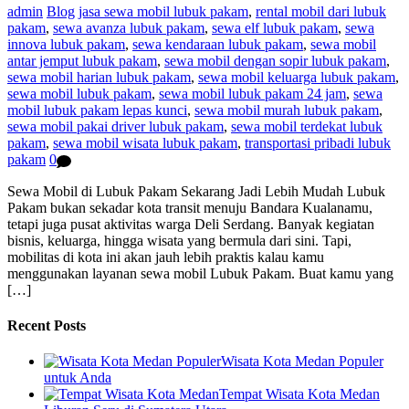
admin
Blog
jasa sewa mobil lubuk pakam
,
rental mobil dari lubuk
pakam
,
sewa avanza lubuk pakam
,
sewa elf lubuk pakam
,
sewa
innova lubuk pakam
,
sewa kendaraan lubuk pakam
,
sewa mobil
antar jemput lubuk pakam
,
sewa mobil dengan sopir lubuk pakam
,
sewa mobil harian lubuk pakam
,
sewa mobil keluarga lubuk pakam
,
sewa mobil lubuk pakam
,
sewa mobil lubuk pakam 24 jam
,
sewa
mobil lubuk pakam lepas kunci
,
sewa mobil murah lubuk pakam
,
sewa mobil pakai driver lubuk pakam
,
sewa mobil terdekat lubuk
pakam
,
sewa mobil wisata lubuk pakam
,
transportasi pribadi lubuk
pakam
0
Sewa Mobil di Lubuk Pakam Sekarang Jadi Lebih Mudah Lubuk
Pakam bukan sekadar kota transit menuju Bandara Kualanamu,
tetapi juga pusat aktivitas warga Deli Serdang. Banyak kegiatan
bisnis, keluarga, hingga wisata yang bermula dari sini. Tapi,
mobilitas di kota ini akan jauh lebih praktis kalau kamu
menggunakan layanan sewa mobil Lubuk Pakam. Buat kamu yang
[…]
Recent Posts
Wisata Kota Medan Populer
untuk Anda
Tempat Wisata Kota Medan