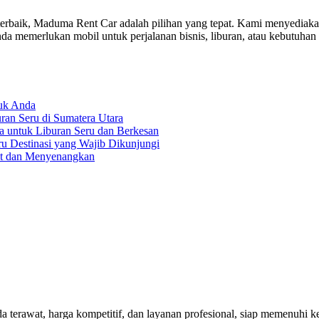
rbaik, Maduma Rent Car adalah pilihan yang tepat. Kami menyediaka
a memerlukan mobil untuk perjalanan bisnis, liburan, atau kebutuhan
tuk Anda
an Seru di Sumatera Utara
a untuk Liburan Seru dan Berkesan
ru Destinasi yang Wajib Dikunjungi
at dan Menyenangkan
rawat, harga kompetitif, dan layanan profesional, siap memenuhi keb