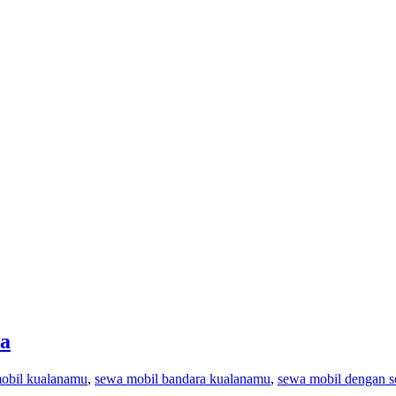
a
mobil kualanamu
,
sewa mobil bandara kualanamu
,
sewa mobil dengan s