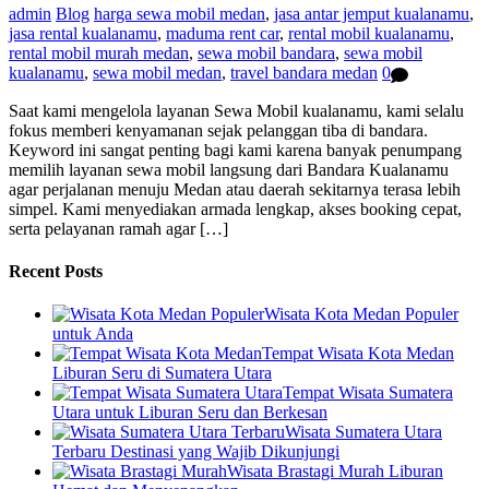
admin
Blog
harga sewa mobil medan
,
jasa antar jemput kualanamu
,
jasa rental kualanamu
,
maduma rent car
,
rental mobil kualanamu
,
rental mobil murah medan
,
sewa mobil bandara
,
sewa mobil
kualanamu
,
sewa mobil medan
,
travel bandara medan
0
Saat kami mengelola layanan Sewa Mobil kualanamu, kami selalu
fokus memberi kenyamanan sejak pelanggan tiba di bandara.
Keyword ini sangat penting bagi kami karena banyak penumpang
memilih layanan sewa mobil langsung dari Bandara Kualanamu
agar perjalanan menuju Medan atau daerah sekitarnya terasa lebih
simpel. Kami menyediakan armada lengkap, akses booking cepat,
serta pelayanan ramah agar […]
Recent Posts
Wisata Kota Medan Populer
untuk Anda
Tempat Wisata Kota Medan
Liburan Seru di Sumatera Utara
Tempat Wisata Sumatera
Utara untuk Liburan Seru dan Berkesan
Wisata Sumatera Utara
Terbaru Destinasi yang Wajib Dikunjungi
Wisata Brastagi Murah Liburan