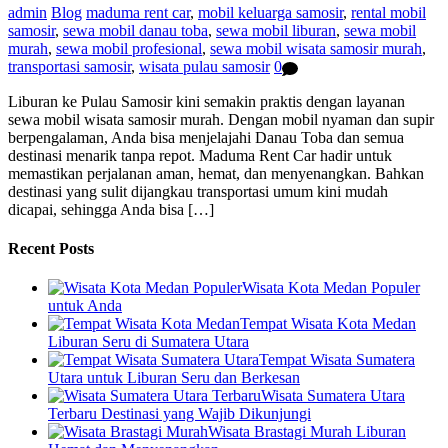
admin
Blog
maduma rent car
,
mobil keluarga samosir
,
rental mobil
samosir
,
sewa mobil danau toba
,
sewa mobil liburan
,
sewa mobil
murah
,
sewa mobil profesional
,
sewa mobil wisata samosir murah
,
transportasi samosir
,
wisata pulau samosir
0
Liburan ke Pulau Samosir kini semakin praktis dengan layanan
sewa mobil wisata samosir murah. Dengan mobil nyaman dan supir
berpengalaman, Anda bisa menjelajahi Danau Toba dan semua
destinasi menarik tanpa repot. Maduma Rent Car hadir untuk
memastikan perjalanan aman, hemat, dan menyenangkan. Bahkan
destinasi yang sulit dijangkau transportasi umum kini mudah
dicapai, sehingga Anda bisa […]
Recent Posts
Wisata Kota Medan Populer
untuk Anda
Tempat Wisata Kota Medan
Liburan Seru di Sumatera Utara
Tempat Wisata Sumatera
Utara untuk Liburan Seru dan Berkesan
Wisata Sumatera Utara
Terbaru Destinasi yang Wajib Dikunjungi
Wisata Brastagi Murah Liburan