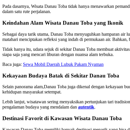
Pada dasarnya, Wisata Danau Toba tidak hanya menawarkan pemandanga
dalam satu rute perjalanan.
Keindahan Alam Wisata Danau Toba yang Ikonik
Sebagai daya tarik utama, Danau Toba menyuguhkan hamparan air luas
matahari menciptakan refleksi yang indah di permukaan air. Bahkan,
Tidak hanya itu, udara sejuk di sekitar Danau Toba membuat aktivita
siapa saja yang mencari liburan dengan nuansa alam terbuka.
Baca juga:
Sewa Mobil Daerah Lubuk Pakam Nyaman
Kekayaan Budaya Batak di Sekitar Danau Toba
Selain panorama alam,Danau Toba juga dikenal dengan kekayaan buday
kehidupan masyarakat setempat.
Lebih lanjut, wisatawan sering menyaksikan pertunjukan tari tradisi
pengalaman budaya yang mendalam dan
autentik
.
Destinasi Favorit di Kawasan Wisata Danau Toba
Kawasan Danau Toba memiliki banyak destinasi menarik yang bisa dije