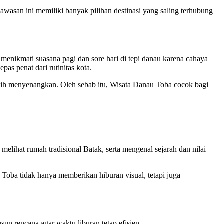
wasan ini memiliki banyak pilihan destinasi yang saling terhubung
enikmati suasana pagi dan sore hari di tepi danau karena cahaya
s penat dari rutinitas kota.
lebih menyenangkan. Oleh sebab itu, Wisata Danau Toba cocok bagi
lihat rumah tradisional Batak, serta mengenal sejarah dan nilai
 Toba tidak hanya memberikan hiburan visual, tetapi juga
un rencana agar waktu liburan tetap efisien.