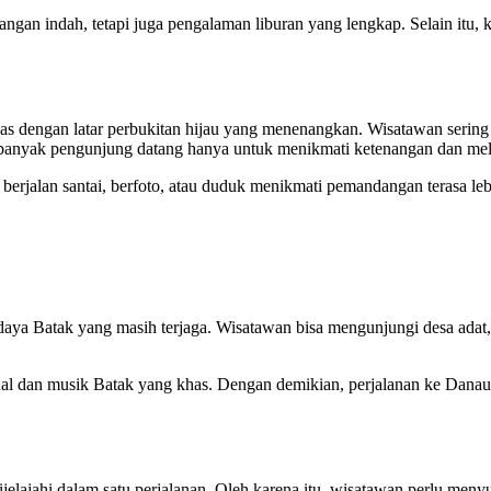
n indah, tetapi juga pengalaman liburan yang lengkap. Selain itu, ka
 dengan latar perbukitan hijau yang menenangkan. Wisatawan sering m
 banyak pengunjung datang hanya untuk menikmati ketenangan dan melepa
s berjalan santai, berfoto, atau duduk menikmati pemandangan terasa 
a Batak yang masih terjaga. Wisatawan bisa mengunjungi desa adat, me
onal dan musik Batak yang khas. Dengan demikian, perjalanan ke Danau
lajahi dalam satu perjalanan. Oleh karena itu, wisatawan perlu menyus