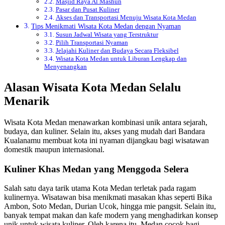
Masjid Raya Al Mashun
Pasar dan Pusat Kuliner
Akses dan Transportasi Menuju Wisata Kota Medan
Tips Menikmati Wisata Kota Medan dengan Nyaman
Susun Jadwal Wisata yang Terstruktur
Pilih Transportasi Nyaman
Jelajahi Kuliner dan Budaya Secara Fleksibel
Wisata Kota Medan untuk Liburan Lengkap dan
Menyenangkan
Alasan Wisata Kota Medan Selalu
Menarik
Wisata Kota Medan menawarkan kombinasi unik antara sejarah,
budaya, dan kuliner. Selain itu, akses yang mudah dari Bandara
Kualanamu membuat kota ini nyaman dijangkau bagi wisatawan
domestik maupun internasional.
Kuliner Khas Medan yang Menggoda Selera
Salah satu daya tarik utama Kota Medan terletak pada ragam
kulinernya. Wisatawan bisa menikmati masakan khas seperti Bika
Ambon, Soto Medan, Durian Ucok, hingga mie pangsit. Selain itu,
banyak tempat makan dan kafe modern yang menghadirkan konsep
unik untuk wisata kuliner. Oleh karena itu, Medan cocok bagi