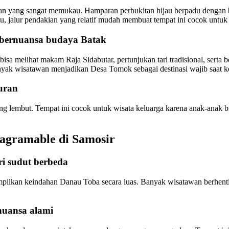
 yang sangat memukau. Hamparan perbukitan hijau berpadu dengan bi
u, jalur pendakian yang relatif mudah membuat tempat ini cocok untuk 
r bernuansa budaya Batak
melihat makam Raja Sidabutar, pertunjukan tari tradisional, serta be
banyak wisatawan menjadikan Desa Tomok sebagai destinasi wajib saat k
buran
g lembut. Tempat ini cocok untuk wisata keluarga karena anak-anak bis
tagramable di Samosir
i sudut berbeda
lkan keindahan Danau Toba secara luas. Banyak wisatawan berhenti 
rnuansa alami