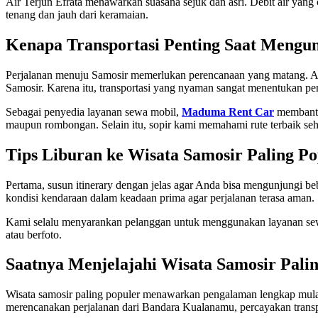
Air Terjun Efrata menawarkan suasana sejuk dan asri. Debit air ya
tenang dan jauh dari keramaian.
Kenapa Transportasi Penting Saat Mengun
Perjalanan menuju Samosir memerlukan perencanaan yang matang. A
Samosir. Karena itu, transportasi yang nyaman sangat menentukan p
Sebagai penyedia layanan sewa mobil,
Maduma Rent Car
membantu 
maupun rombongan. Selain itu, sopir kami memahami rute terbaik sehin
Tips Liburan ke Wisata Samosir Paling P
Pertama, susun itinerary dengan jelas agar Anda bisa mengunjungi beb
kondisi kendaraan dalam keadaan prima agar perjalanan terasa aman.
Kami selalu menyarankan pelanggan untuk menggunakan layanan sewa 
atau berfoto.
Saatnya Menjelajahi Wisata Samosir Pali
Wisata samosir paling populer menawarkan pengalaman lengkap mulai
merencanakan perjalanan dari Bandara Kualanamu, percayakan trans