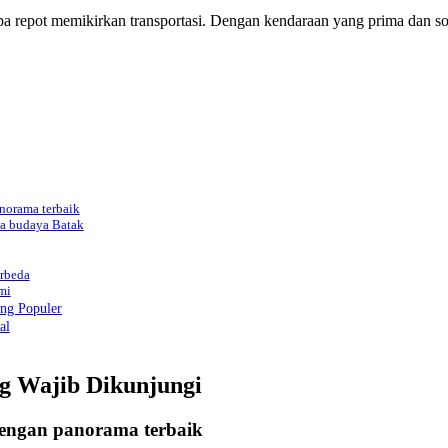
a repot memikirkan transportasi. Dengan kendaraan yang prima dan so
norama terbaik
sa budaya Batak
erbeda
mi
ing Populer
al
ng Wajib Dikunjungi
 dengan panorama terbaik