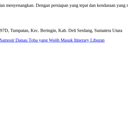
an menyenangkan. Dengan persiapan yang tepat dan kendaraan yang m
 97D, Tumpatan, Kec. Beringin, Kab. Deli Serdang, Sumatera Utara
Samosir Danau Toba yang Wajib Masuk Itinerary Liburan