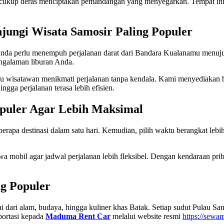
ng cukup deras menciptakan pemandangan yang menyegarkan. Tempat ini
jungi Wisata Samosir Paling Populer
nda perlu menempuh perjalanan darat dari Bandara Kualanamu menuju
engalaman liburan Anda.
wisatawan menikmati perjalanan tanpa kendala. Kami menyediakan be
gga perjalanan terasa lebih efisien.
opuler Agar Lebih Maksimal
erapa destinasi dalam satu hari. Kemudian, pilih waktu berangkat lebi
mobil agar jadwal perjalanan lebih fleksibel. Dengan kendaraan pri
ng Populer
 dari alam, budaya, hingga kuliner khas Batak. Setiap sudut Pulau S
portasi kepada
Maduma Rent Car
melalui website resmi
https://sewa