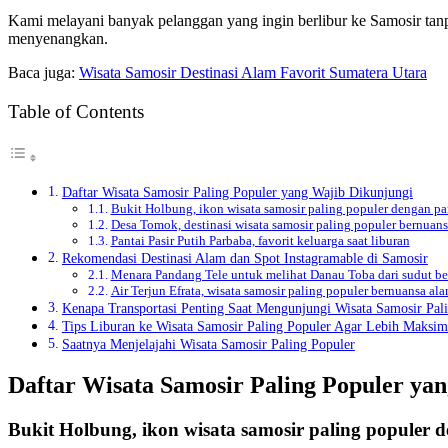
Kami melayani banyak pelanggan yang ingin berlibur ke Samosir tanp
menyenangkan.
Baca juga:
Wisata Samosir Destinasi Alam Favorit Sumatera Utara
Table of Contents
Daftar Wisata Samosir Paling Populer yang Wajib Dikunjungi
Bukit Holbung, ikon wisata samosir paling populer dengan pa
Desa Tomok, destinasi wisata samosir paling populer bernuan
Pantai Pasir Putih Parbaba, favorit keluarga saat liburan
Rekomendasi Destinasi Alam dan Spot Instagramable di Samosir
Menara Pandang Tele untuk melihat Danau Toba dari sudut b
Air Terjun Efrata, wisata samosir paling populer bernuansa ala
Kenapa Transportasi Penting Saat Mengunjungi Wisata Samosir Pal
Tips Liburan ke Wisata Samosir Paling Populer Agar Lebih Maksim
Saatnya Menjelajahi Wisata Samosir Paling Populer
Daftar Wisata Samosir Paling Populer ya
Bukit Holbung, ikon wisata samosir paling populer