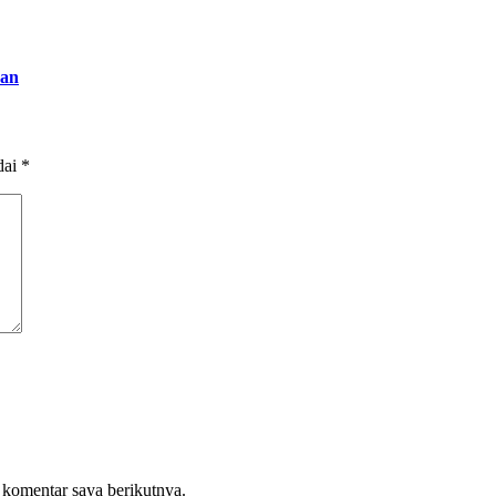
san
dai
*
 komentar saya berikutnya.