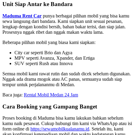
Unit Siap Antar ke Bandara
Maduma Rent Car
punya berbagai pilihan mobil yang bisa kamu
sewa langsung dari bandara. Kami siapkan unit sesuai pesanan,
lengkap dengan kondisi bersih, bahan bakar terisi, dan siap jalan.
Prosesnya nggak ribet dan nggak makan waktu lama.
Beberapa pilihan mobil yang biasa kami siapkan:
City car seperti Brio dan Agya
MPV seperti Avanza, Xpander, dan Ertiga
SUV seperti Rush atau Innova
Semua mobil kami rawat rutin dan sudah dicek sebelum digunakan.
Nggak ada drama mogok atau AC panas, semuanya sudah siap
tempur untuk perjalananmu di Medan.
Baca juga:
Rental Mobil Medan 24 Jam
Cara Booking yang Gampang Banget
Proses booking di Maduma bisa kamu lakukan bahkan sebelum
kamu naik pesawat. Cukup hubungi tim kami via WhatsApp atau isi
form online di
https://sewamobilkualanamu.id
. Setelah itu, kami
akan konfirmasi ketersediaan mobil dan waktu kedatangan kamu.