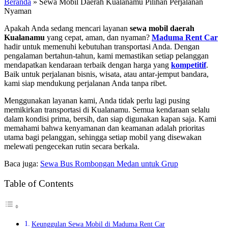
Beranda
»
Sewa Mobil Daerah Kualanamu Pilihan Perjalanan
Nyaman
Apakah Anda sedang mencari layanan
sewa mobil daerah
Kualanamu
yang cepat, aman, dan nyaman?
Maduma Rent Car
hadir untuk memenuhi kebutuhan transportasi Anda. Dengan
pengalaman bertahun-tahun, kami memastikan setiap pelanggan
mendapatkan kendaraan terbaik dengan harga yang
kompetitif
.
Baik untuk perjalanan bisnis, wisata, atau antar-jemput bandara,
kami siap mendukung perjalanan Anda tanpa ribet.
Menggunakan layanan kami, Anda tidak perlu lagi pusing
memikirkan transportasi di Kualanamu. Semua kendaraan selalu
dalam kondisi prima, bersih, dan siap digunakan kapan saja. Kami
memahami bahwa kenyamanan dan keamanan adalah prioritas
utama bagi pelanggan, sehingga setiap mobil yang disewakan
melewati pengecekan rutin secara berkala.
Baca juga:
Sewa Bus Rombongan Medan untuk Grup
Table of Contents
Keunggulan Sewa Mobil di Maduma Rent Car