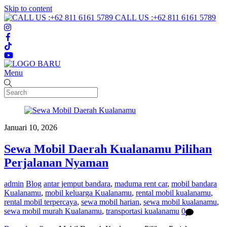
Skip to content
CALL US :+62 811 6161 5789
Menu
Januari 10, 2026
Sewa Mobil Daerah Kualanamu Pilihan
Perjalanan Nyaman
admin
Blog
antar jemput bandara
,
maduma rent car
,
mobil bandara
Kualanamu
,
mobil keluarga Kualanamu
,
rental mobil kualanamu
,
rental mobil terpercaya
,
sewa mobil harian
,
sewa mobil kualanamu
,
sewa mobil murah Kualanamu
,
transportasi kualanamu
0