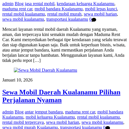
admin
Blog
jasa rental mobil
,
kendaraan keluarga Kualanamu
,
maduma rent car
,
mobil bandara Kualanamu
,
mobil lepas kunci
,
rental mobil kualanamu
,
rental mobil murah
,
sewa mobil harian
,
sewa mobil kualanamu
,
transportasi kualanamu
0
Mencari layanan rental mobil daerah Kualanamu yang nyaman,
aman, dan terpercaya kini semakin mudah dengan Maduma Rent
Car. Kami menyediakan berbagai tipe kendaraan yang selalu terawat
dan siap digunakan kapan saja. Baik untuk keperluan bisnis, wisata,
atau antar jemput bandara, kami memastikan perjalanan Anda
berjalan lancar tanpa hambatan. Menggunakan layanan kami, Anda
tidak perlu repot […]
Januari 10, 2026
Sewa Mobil Daerah Kualanamu Pilihan
Perjalanan Nyaman
admin
Blog
antar jemput bandara
,
maduma rent car
,
mobil bandara
Kualanamu
,
mobil keluarga Kualanamu
,
rental mobil kualanamu
,
rental mobil terpercaya
,
sewa mobil harian
,
sewa mobil kualanamu
,
sewa mobil murah Kualanamu
,
transportasi kualanamu
0