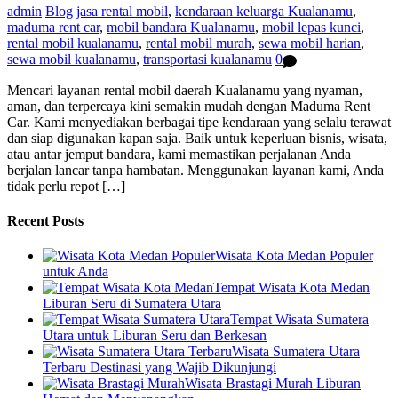
admin
Blog
jasa rental mobil
,
kendaraan keluarga Kualanamu
,
maduma rent car
,
mobil bandara Kualanamu
,
mobil lepas kunci
,
rental mobil kualanamu
,
rental mobil murah
,
sewa mobil harian
,
sewa mobil kualanamu
,
transportasi kualanamu
0
Mencari layanan rental mobil daerah Kualanamu yang nyaman,
aman, dan terpercaya kini semakin mudah dengan Maduma Rent
Car. Kami menyediakan berbagai tipe kendaraan yang selalu terawat
dan siap digunakan kapan saja. Baik untuk keperluan bisnis, wisata,
atau antar jemput bandara, kami memastikan perjalanan Anda
berjalan lancar tanpa hambatan. Menggunakan layanan kami, Anda
tidak perlu repot […]
Recent Posts
Wisata Kota Medan Populer
untuk Anda
Tempat Wisata Kota Medan
Liburan Seru di Sumatera Utara
Tempat Wisata Sumatera
Utara untuk Liburan Seru dan Berkesan
Wisata Sumatera Utara
Terbaru Destinasi yang Wajib Dikunjungi
Wisata Brastagi Murah Liburan