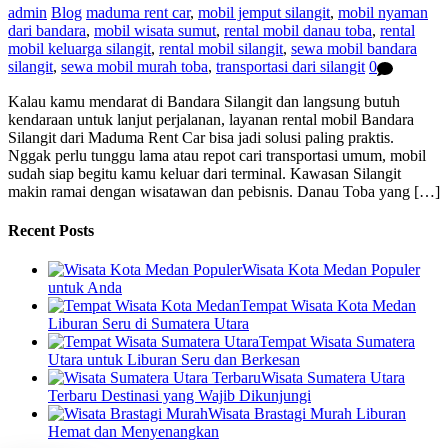
admin
Blog
maduma rent car
,
mobil jemput silangit
,
mobil nyaman
dari bandara
,
mobil wisata sumut
,
rental mobil danau toba
,
rental
mobil keluarga silangit
,
rental mobil silangit
,
sewa mobil bandara
silangit
,
sewa mobil murah toba
,
transportasi dari silangit
0
Kalau kamu mendarat di Bandara Silangit dan langsung butuh
kendaraan untuk lanjut perjalanan, layanan rental mobil Bandara
Silangit dari Maduma Rent Car bisa jadi solusi paling praktis.
Nggak perlu tunggu lama atau repot cari transportasi umum, mobil
sudah siap begitu kamu keluar dari terminal. Kawasan Silangit
makin ramai dengan wisatawan dan pebisnis. Danau Toba yang […]
Recent Posts
Wisata Kota Medan Populer
untuk Anda
Tempat Wisata Kota Medan
Liburan Seru di Sumatera Utara
Tempat Wisata Sumatera
Utara untuk Liburan Seru dan Berkesan
Wisata Sumatera Utara
Terbaru Destinasi yang Wajib Dikunjungi
Wisata Brastagi Murah Liburan
Hemat dan Menyenangkan