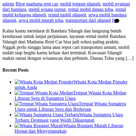
admin
Blog
maduma rent car
,
mobil jemput silangit
,
mobil nyaman
dari bandara
,
mobil wisata sumut
,
rental mobil danau toba
,
rental
mobil keluarga silangit
,
rental mobil silangit
,
sewa mobil bandara
silangit
,
sewa mobil murah toba
,
transportasi dari silangit
0
Kalau kamu mendarat di Bandara Silangit dan langsung butuh
kendaraan untuk lanjut perjalanan, layanan rental mobil Bandara
Silangit dari Maduma Rent Car bisa jadi solusi paling praktis.
Nggak perlu tunggu lama atau repot cari transportasi umum, mobil
sudah siap begitu kamu keluar dari terminal. Kawasan Silangit
makin ramai dengan wisatawan dan pebisnis. Danau Toba yang […]
Recent Posts
Wisata Kota Medan Populer
untuk Anda
Tempat Wisata Kota Medan
Liburan Seru di Sumatera Utara
Tempat Wisata Sumatera
Utara untuk Liburan Seru dan Berkesan
Wisata Sumatera Utara
Terbaru Destinasi yang Wajib Dikunjungi
Wisata Brastagi Murah Liburan
Hemat dan Menyenangkan