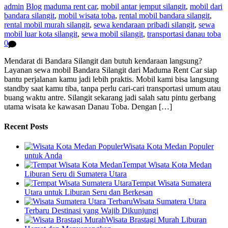
admin
Blog
maduma rent car
,
mobil antar jemput silangit
,
mobil dari
bandara silangit
,
mobil wisata toba
,
rental mobil bandara silangit
,
rental mobil murah silangit
,
sewa kendaraan pribadi silangit
,
sewa
mobil luar kota silangit
,
sewa mobil silangit
,
transportasi danau toba
0
Mendarat di Bandara Silangit dan butuh kendaraan langsung?
Layanan sewa mobil Bandara Silangit dari Maduma Rent Car siap
bantu perjalanan kamu jadi lebih praktis. Mobil kami bisa langsung
standby saat kamu tiba, tanpa perlu cari-cari transportasi umum atau
buang waktu antre. Silangit sekarang jadi salah satu pintu gerbang
utama wisata ke kawasan Danau Toba. Dengan […]
Recent Posts
Wisata Kota Medan Populer
untuk Anda
Tempat Wisata Kota Medan
Liburan Seru di Sumatera Utara
Tempat Wisata Sumatera
Utara untuk Liburan Seru dan Berkesan
Wisata Sumatera Utara
Terbaru Destinasi yang Wajib Dikunjungi
Wisata Brastagi Murah Liburan