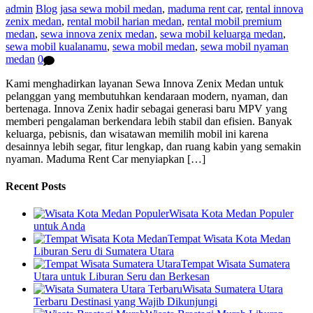
admin
Blog
jasa sewa mobil medan
,
maduma rent car
,
rental innova
zenix medan
,
rental mobil harian medan
,
rental mobil premium
medan
,
sewa innova zenix medan
,
sewa mobil keluarga medan
,
sewa mobil kualanamu
,
sewa mobil medan
,
sewa mobil nyaman
medan
0
Kami menghadirkan layanan Sewa Innova Zenix Medan untuk
pelanggan yang membutuhkan kendaraan modern, nyaman, dan
bertenaga. Innova Zenix hadir sebagai generasi baru MPV yang
memberi pengalaman berkendara lebih stabil dan efisien. Banyak
keluarga, pebisnis, dan wisatawan memilih mobil ini karena
desainnya lebih segar, fitur lengkap, dan ruang kabin yang semakin
nyaman. Maduma Rent Car menyiapkan […]
Recent Posts
Wisata Kota Medan Populer
untuk Anda
Tempat Wisata Kota Medan
Liburan Seru di Sumatera Utara
Tempat Wisata Sumatera
Utara untuk Liburan Seru dan Berkesan
Wisata Sumatera Utara
Terbaru Destinasi yang Wajib Dikunjungi