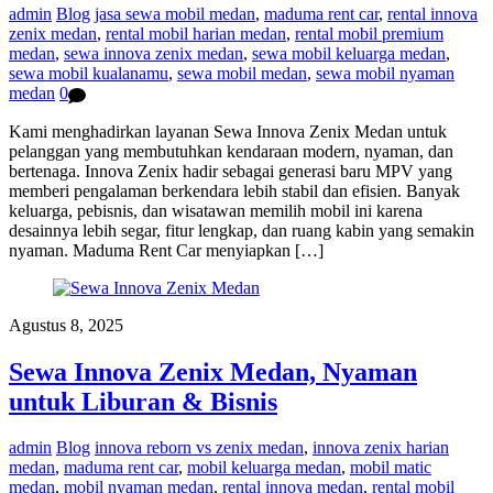
admin
Blog
jasa sewa mobil medan
,
maduma rent car
,
rental innova
zenix medan
,
rental mobil harian medan
,
rental mobil premium
medan
,
sewa innova zenix medan
,
sewa mobil keluarga medan
,
sewa mobil kualanamu
,
sewa mobil medan
,
sewa mobil nyaman
medan
0
Kami menghadirkan layanan Sewa Innova Zenix Medan untuk
pelanggan yang membutuhkan kendaraan modern, nyaman, dan
bertenaga. Innova Zenix hadir sebagai generasi baru MPV yang
memberi pengalaman berkendara lebih stabil dan efisien. Banyak
keluarga, pebisnis, dan wisatawan memilih mobil ini karena
desainnya lebih segar, fitur lengkap, dan ruang kabin yang semakin
nyaman. Maduma Rent Car menyiapkan […]
Agustus 8, 2025
Sewa Innova Zenix Medan, Nyaman
untuk Liburan & Bisnis
admin
Blog
innova reborn vs zenix medan
,
innova zenix harian
medan
,
maduma rent car
,
mobil keluarga medan
,
mobil matic
medan
,
mobil nyaman medan
,
rental innova medan
,
rental mobil