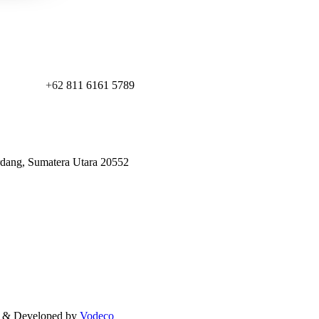
+62 811 6161 5789
erdang, Sumatera Utara 20552
d & Developed by
Vodeco