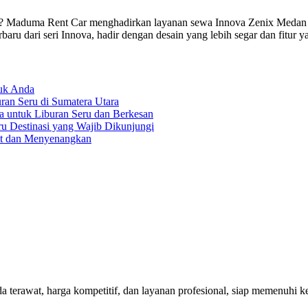
a? Maduma Rent Car menghadirkan layanan sewa Innova Zenix Medan 
baru dari seri Innova, hadir dengan desain yang lebih segar dan fitur
tuk Anda
an Seru di Sumatera Utara
a untuk Liburan Seru dan Berkesan
ru Destinasi yang Wajib Dikunjungi
at dan Menyenangkan
rawat, harga kompetitif, dan layanan profesional, siap memenuhi keb