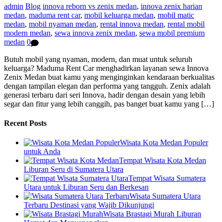
admin
Blog
innova reborn vs zenix medan
,
innova zenix harian
medan
,
maduma rent car
,
mobil keluarga medan
,
mobil matic
medan
,
mobil nyaman medan
,
rental innova medan
,
rental mobil
modern medan
,
sewa innova zenix medan
,
sewa mobil premium
medan
0
Butuh mobil yang nyaman, modern, dan muat untuk seluruh
keluarga? Maduma Rent Car menghadirkan layanan sewa Innova
Zenix Medan buat kamu yang menginginkan kendaraan berkualitas
dengan tampilan elegan dan performa yang tangguh. Zenix adalah
generasi terbaru dari seri Innova, hadir dengan desain yang lebih
segar dan fitur yang lebih canggih, pas banget buat kamu yang […]
Recent Posts
Wisata Kota Medan Populer
untuk Anda
Tempat Wisata Kota Medan
Liburan Seru di Sumatera Utara
Tempat Wisata Sumatera
Utara untuk Liburan Seru dan Berkesan
Wisata Sumatera Utara
Terbaru Destinasi yang Wajib Dikunjungi
Wisata Brastagi Murah Liburan