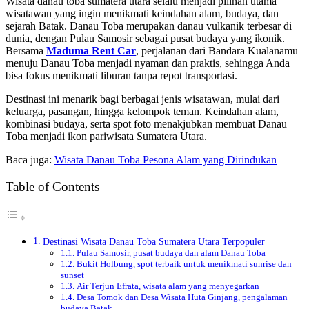
Wisata danau toba sumatera utara selalu menjadi pilihan utama
wisatawan yang ingin menikmati keindahan alam, budaya, dan
sejarah Batak. Danau Toba merupakan danau vulkanik terbesar di
dunia, dengan Pulau Samosir sebagai pusat budaya yang ikonik.
Bersama
Maduma Rent Car
, perjalanan dari Bandara Kualanamu
menuju Danau Toba menjadi nyaman dan praktis, sehingga Anda
bisa fokus menikmati liburan tanpa repot transportasi.
Destinasi ini menarik bagi berbagai jenis wisatawan, mulai dari
keluarga, pasangan, hingga kelompok teman. Keindahan alam,
kombinasi budaya, serta spot foto menakjubkan membuat Danau
Toba menjadi ikon pariwisata Sumatera Utara.
Baca juga:
Wisata Danau Toba Pesona Alam yang Dirindukan
Table of Contents
Destinasi Wisata Danau Toba Sumatera Utara Terpopuler
Pulau Samosir, pusat budaya dan alam Danau Toba
Bukit Holbung, spot terbaik untuk menikmati sunrise dan
sunset
Air Terjun Efrata, wisata alam yang menyegarkan
Desa Tomok dan Desa Wisata Huta Ginjang, pengalaman
budaya Batak