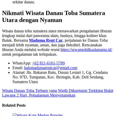
sekitar danau.
Nikmati Wisata Danau Toba Sumatera
Utara dengan Nyaman
Wisata danau toba sumatera utara menawarkan pengalaman liburan
lengkap mulai dari panorama alam, budaya, hingga kuliner khas
Batak. Bersama
Maduma Rent Car
, perjalanan ke Danau Toba
menjadi lebih nyaman, aman, dan juga fleksibel. Rencanakan
liburan Anda melalui website resmi
https://sewamobilkualanamu.id/
untuk pengalaman tak terlupakan.
WhatsApp:
+62 811-6161-5789
Email:
halomadumarentcar@gmail.com
Alamat: Jln. Bakaran Batu, Dusun Lestari 1, Gg. Cendana
No. 97D, Tumpatan, Kec. Beringin, Kab. Deli Serdang,
Sumatera Utara
Wisata Danau Toba Terbaru yang Wajib Dikunjungi
Trekking Bukit
Lawang 2 Hari, Petualangan Menyenangkan
Related Posts