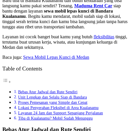
Baru tiba di Bandara Kualanamu dan butuh kendaraan yang bisa
langsung kamu pakai sendiri? Tenang,
Maduma Rent Car
siap
bantu dengan layanan
sewa mobil lepas kunci di Bandara
Kualanamu
. Begitu kamu mendarat, mobil sudah siap di lokasi,
tinggal serah terima kunci dan kamu bisa langsung jalan tanpa harus
tunggu atau ribet urus transportasi tambahan.
Layanan ini cocok banget buat kamu yang butuh
fleksibilitas
tinggi,
terutama buat urusan kerja, wisata, atau kunjungan keluarga di
Medan dan sekitarnya.
Baca juga:
Sewa Mobil Lepas Kunci di Medan
Table of Contents
Bebas Atur Jadwal dan Rute Sendiri
Unit Lengkap dan Selalu Siap di Bandara
Proses Pemesanan yang Simple dan Cepat
Lokasi Penyerahan Fleksibel di Area Kualanamu
Layanan 24 Jam dan Support Sepanjang Perjalanan
Tiba di Kualanamu? Mobil Sudah Menunggu
Bebas Atur Jadwal dan Rute Sendiri