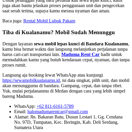
Untuk pelanggan yang baru pertama kali sewa lepas kunci, kami
juga akan bantu jelaskan proses penggunaan unit dan pengecekan
saat serah terima, supaya kamu merasa nyaman dan aman.
Baca juga:
Rental Mobil Lubuk Pakam
Tiba di Kualanamu? Mobil Sudah Menunggu
Dengan layanan
sewa mobil lepas kunci di Bandara Kualanamu
,
kamu bisa hemat waktu dan langsung melanjutkan perjalanan tanpa
harus cari-cari transportasi lain.
Maduma Rent Car
hadir untuk
memudahkan kamu yang butuh kendaraan cepat, nyaman, dan tanpa
proses rumit.
Langsung aja booking lewat WhatsApp atau kunjungi
https://sewamobilkualanamu.id
, isi data singkat, pilih unit, dan mobil
akan menunggumu di bandara. Gampang, cepat, dan tanpa ribet.
Yuk, mulai perjalananmu di Medan dengan cara yang lebih simpel
bareng Maduma.
WhatsApp:
+62 811-6161-5789
Email:
halomadumarentcar@gmail.com
Alamat: Jln. Bakaran Batu, Dusun Lestari 1, Gg. Cendana
No. 97D, Tumpatan, Kec. Beringin, Kab. Deli Serdang,
Sumatera Utara