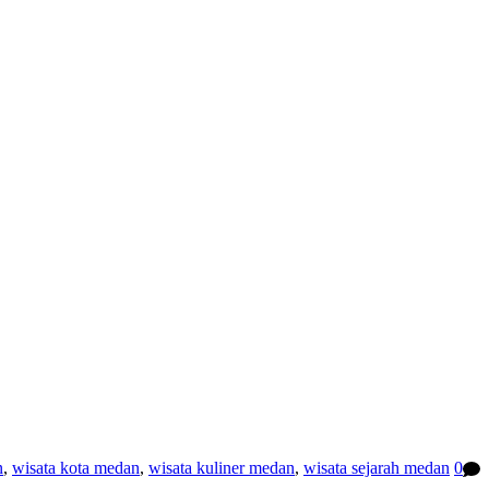
n
,
wisata kota medan
,
wisata kuliner medan
,
wisata sejarah medan
0