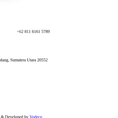
+62 811 6161 5789
erdang, Sumatera Utara 20552
d & Developed by
Vodeco