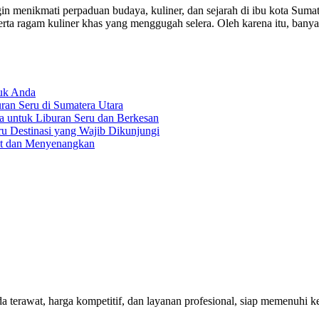
n menikmati perpaduan budaya, kuliner, dan sejarah di ibu kota Suma
rta ragam kuliner khas yang menggugah selera. Oleh karena itu, bany
tuk Anda
an Seru di Sumatera Utara
a untuk Liburan Seru dan Berkesan
ru Destinasi yang Wajib Dikunjungi
at dan Menyenangkan
rawat, harga kompetitif, dan layanan profesional, siap memenuhi keb