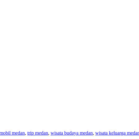
mobil medan
,
trip medan
,
wisata budaya medan
,
wisata keluarga meda