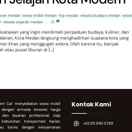
buran medan
,
sewa mobil medan
,
trip medan
,
wisata budaya medan
,
wisat
n
,
wisata sejarah medan
0
isatawan yang ingin menikmati perpaduan budaya, kuliner, dan
erjalanan, Kota Medan langsung menghadirkan suasana kota yang
iner khas yang menggugah selera. Oleh karena itu, banyak
 atau pusat liburan di […]
Kontak Kami
nt Car menyediakan sewa mobil
a dengan armada terawat, harga
, dan layanan profesional, siap
kebutuhan transportasi harian,
+62 811 6161 5789
atau bisnis dengan kenyamanan