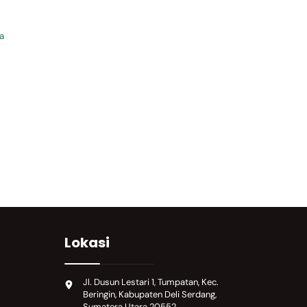
a
Lokasi
Jl. Dusun Lestari 1, Tumpatan, Kec.
Beringin, Kabupaten Deli Serdang,
Sumatera Utara 20552