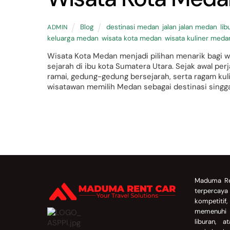
Blog
destinasi medan
,
jalan jalan medan
,
li
ADMIN
keluarga medan
,
wisata kota medan
,
wisata kuliner meda
Wisata Kota Medan menjadi pilihan menarik bagi w
sejarah di ibu kota Sumatera Utara. Sejak awal p
ramai, gedung-gedung bersejarah, serta ragam kul
wisatawan memilih Medan sebagai destinasi singgah
Back
To
Maduma Re
Top
terpercay
kompetitif
memenuhi 
liburan, 