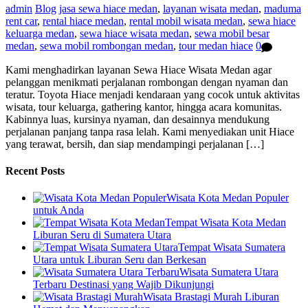
admin
Blog
jasa sewa hiace medan
,
layanan wisata medan
,
maduma
rent car
,
rental hiace medan
,
rental mobil wisata medan
,
sewa hiace
keluarga medan
,
sewa hiace wisata medan
,
sewa mobil besar
medan
,
sewa mobil rombongan medan
,
tour medan hiace
0
Kami menghadirkan layanan Sewa Hiace Wisata Medan agar
pelanggan menikmati perjalanan rombongan dengan nyaman dan
teratur. Toyota Hiace menjadi kendaraan yang cocok untuk aktivitas
wisata, tour keluarga, gathering kantor, hingga acara komunitas.
Kabinnya luas, kursinya nyaman, dan desainnya mendukung
perjalanan panjang tanpa rasa lelah. Kami menyediakan unit Hiace
yang terawat, bersih, dan siap mendampingi perjalanan […]
Recent Posts
Wisata Kota Medan Populer
untuk Anda
Tempat Wisata Kota Medan
Liburan Seru di Sumatera Utara
Tempat Wisata Sumatera
Utara untuk Liburan Seru dan Berkesan
Wisata Sumatera Utara
Terbaru Destinasi yang Wajib Dikunjungi
Wisata Brastagi Murah Liburan