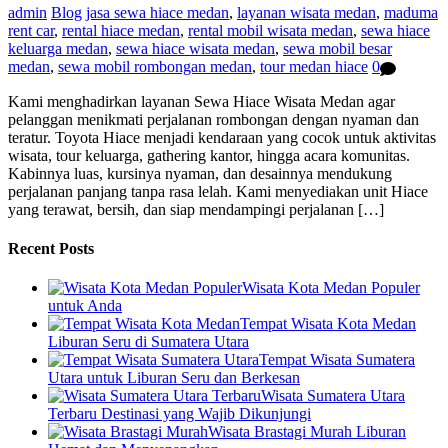
admin
Blog
jasa sewa hiace medan
,
layanan wisata medan
,
maduma
rent car
,
rental hiace medan
,
rental mobil wisata medan
,
sewa hiace
keluarga medan
,
sewa hiace wisata medan
,
sewa mobil besar
medan
,
sewa mobil rombongan medan
,
tour medan hiace
0
Kami menghadirkan layanan Sewa Hiace Wisata Medan agar
pelanggan menikmati perjalanan rombongan dengan nyaman dan
teratur. Toyota Hiace menjadi kendaraan yang cocok untuk aktivitas
wisata, tour keluarga, gathering kantor, hingga acara komunitas.
Kabinnya luas, kursinya nyaman, dan desainnya mendukung
perjalanan panjang tanpa rasa lelah. Kami menyediakan unit Hiace
yang terawat, bersih, dan siap mendampingi perjalanan […]
Recent Posts
Wisata Kota Medan Populer
untuk Anda
Tempat Wisata Kota Medan
Liburan Seru di Sumatera Utara
Tempat Wisata Sumatera
Utara untuk Liburan Seru dan Berkesan
Wisata Sumatera Utara
Terbaru Destinasi yang Wajib Dikunjungi
Wisata Brastagi Murah Liburan