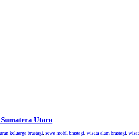
i Sumatera Utara
buran keluarga brastagi
,
sewa mobil brastagi
,
wisata alam brastagi
,
wisat