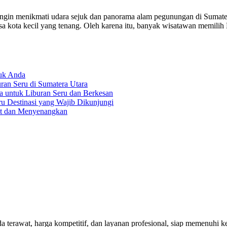
 ingin menikmati udara sejuk dan panorama alam pegunungan di Sumate
 kota kecil yang tenang. Oleh karena itu, banyak wisatawan memilih B
tuk Anda
an Seru di Sumatera Utara
a untuk Liburan Seru dan Berkesan
ru Destinasi yang Wajib Dikunjungi
at dan Menyenangkan
rawat, harga kompetitif, dan layanan profesional, siap memenuhi keb