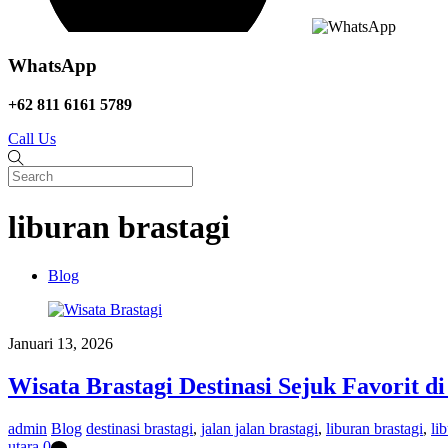
WhatsApp
+62 811 6161 5789
Call Us
liburan brastagi
Blog
Januari 13, 2026
Wisata Brastagi Destinasi Sejuk Favorit d
admin
Blog
destinasi brastagi
,
jalan jalan brastagi
,
liburan brastagi
,
li
utara
0