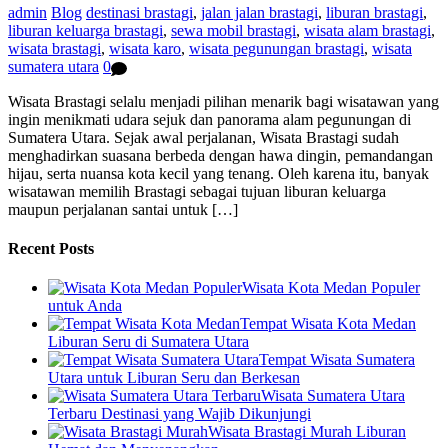
admin
Blog
destinasi brastagi
,
jalan jalan brastagi
,
liburan brastagi
,
liburan keluarga brastagi
,
sewa mobil brastagi
,
wisata alam brastagi
,
wisata brastagi
,
wisata karo
,
wisata pegunungan brastagi
,
wisata
sumatera utara
0
Wisata Brastagi selalu menjadi pilihan menarik bagi wisatawan yang
ingin menikmati udara sejuk dan panorama alam pegunungan di
Sumatera Utara. Sejak awal perjalanan, Wisata Brastagi sudah
menghadirkan suasana berbeda dengan hawa dingin, pemandangan
hijau, serta nuansa kota kecil yang tenang. Oleh karena itu, banyak
wisatawan memilih Brastagi sebagai tujuan liburan keluarga
maupun perjalanan santai untuk […]
Recent Posts
Wisata Kota Medan Populer
untuk Anda
Tempat Wisata Kota Medan
Liburan Seru di Sumatera Utara
Tempat Wisata Sumatera
Utara untuk Liburan Seru dan Berkesan
Wisata Sumatera Utara
Terbaru Destinasi yang Wajib Dikunjungi
Wisata Brastagi Murah Liburan