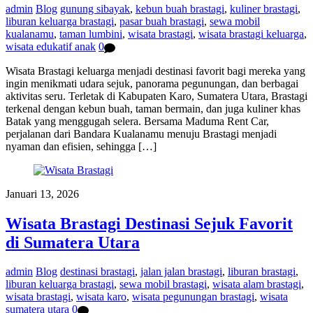
admin
Blog
gunung sibayak
,
kebun buah brastagi
,
kuliner brastagi
,
liburan keluarga brastagi
,
pasar buah brastagi
,
sewa mobil
kualanamu
,
taman lumbini
,
wisata brastagi
,
wisata brastagi keluarga
,
wisata edukatif anak
0
Wisata Brastagi keluarga menjadi destinasi favorit bagi mereka yang
ingin menikmati udara sejuk, panorama pegunungan, dan berbagai
aktivitas seru. Terletak di Kabupaten Karo, Sumatera Utara, Brastagi
terkenal dengan kebun buah, taman bermain, dan juga kuliner khas
Batak yang menggugah selera. Bersama Maduma Rent Car,
perjalanan dari Bandara Kualanamu menuju Brastagi menjadi
nyaman dan efisien, sehingga […]
Januari 13, 2026
Wisata Brastagi Destinasi Sejuk Favorit
di Sumatera Utara
admin
Blog
destinasi brastagi
,
jalan jalan brastagi
,
liburan brastagi
,
liburan keluarga brastagi
,
sewa mobil brastagi
,
wisata alam brastagi
,
wisata brastagi
,
wisata karo
,
wisata pegunungan brastagi
,
wisata
sumatera utara
0