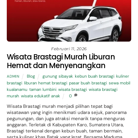
Februari 11, 2026
Wisata Brastagi Murah Liburan
Hemat dan Menyenangkan
Blog
gunung sibayak
,
kebun buah brastagi
,
kuliner
ADMIN
brastagi
,
liburan hemat brastagi
,
pasar buah brastagi
,
sewa mobil
kualanamu
,
taman lumbini
,
wisata brastagi
,
wisata brastagi
murah
,
wisata edukatif anak
0
Wisata Brastagi murah menjadi pilihan tepat bagi
wisatawan yang ingin menikmati udara sejuk, panorama
pegunungan, dan juga atraksi menarik tanpa menguras
anggaran. Terletak di Kabupaten Karo, Sumatera Utara,
Brastagi terkenal dengan kebun buah, taman bermain,
serta kuliner khas Batak yang lezat. Bersama Maduma