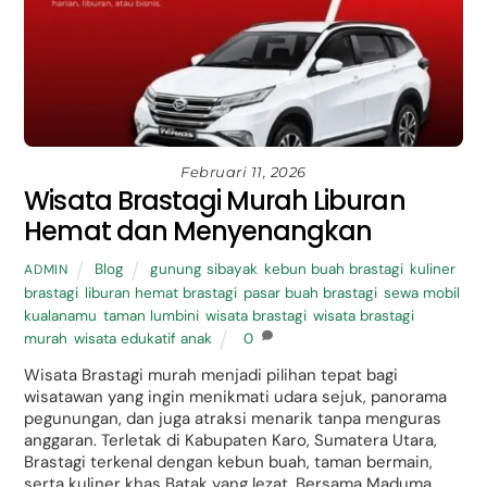
Februari 11, 2026
Wisata Brastagi Murah Liburan
Hemat dan Menyenangkan
Blog
gunung sibayak
,
kebun buah brastagi
,
kuliner
ADMIN
brastagi
,
liburan hemat brastagi
,
pasar buah brastagi
,
sewa mobil
kualanamu
,
taman lumbini
,
wisata brastagi
,
wisata brastagi
murah
,
wisata edukatif anak
0
Wisata Brastagi murah menjadi pilihan tepat bagi
wisatawan yang ingin menikmati udara sejuk, panorama
pegunungan, dan juga atraksi menarik tanpa menguras
anggaran. Terletak di Kabupaten Karo, Sumatera Utara,
Brastagi terkenal dengan kebun buah, taman bermain,
serta kuliner khas Batak yang lezat. Bersama Maduma