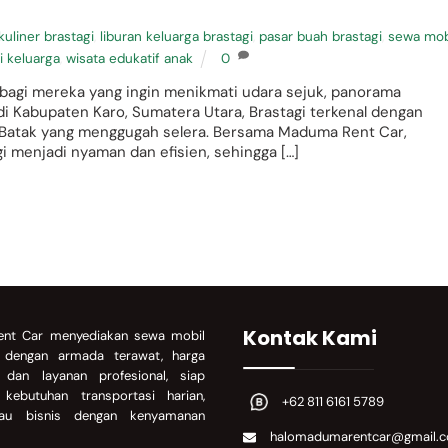
kuliner brastagi
,
liburan keluarga brastagi
,
pasar buah brastagi
,
sewa mob
i keluarga
,
wisata edukatif anak
0
t bagi mereka yang ingin menikmati udara sejuk, panorama
 di Kabupaten Karo, Sumatera Utara, Brastagi terkenal dengan
s Batak yang menggugah selera. Bersama Maduma Rent Car,
i menjadi nyaman dan efisien, sehingga […]
Kontak Kami
nt Car menyediakan sewa mobil
a dengan armada terawat, harga
, dan layanan profesional, siap
kebutuhan transportasi harian,
+62 811 6161 5789
atau bisnis dengan kenyamanan
halomadumarentcar@gmail.