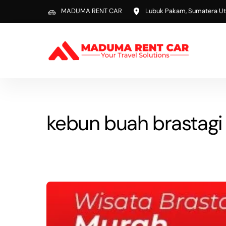
Skip
MADUMA RENT CAR
Lubuk Pakam, Sumatera Ut
to
content
kebun buah brastagi