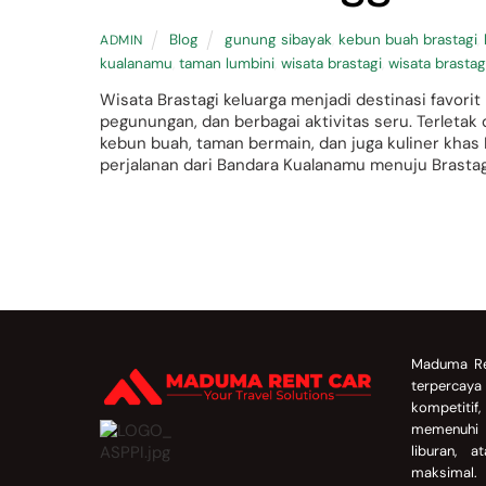
Blog
gunung sibayak
,
kebun buah brastagi
,
ADMIN
kualanamu
,
taman lumbini
,
wisata brastagi
,
wisata brastag
Wisata Brastagi keluarga menjadi destinasi favori
pegunungan, dan berbagai aktivitas seru. Terletak
kebun buah, taman bermain, dan juga kuliner kha
perjalanan dari Bandara Kualanamu menuju Brastag
Back
To
Maduma Re
Top
terpercay
kompetitif
memenuhi 
liburan, 
maksimal.