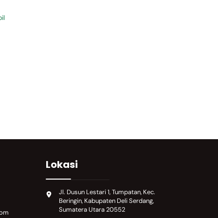
il
Lokasi
Jl. Dusun Lestari 1, Tumpatan, Kec.
Beringin, Kabupaten Deli Serdang,
Sumatera Utara 20552
com