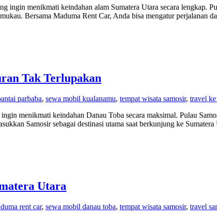
yang ingin menikmati keindahan alam Sumatera Utara secara lengkap. 
memukau. Bersama Maduma Rent Car, Anda bisa mengatur perjalanan d
uran Tak Terlupakan
pantai parbaba
,
sewa mobil kualanamu
,
tempat wisata samosir
,
travel ke
ng ingin menikmati keindahan Danau Toba secara maksimal. Pulau Samo
sukkan Samosir sebagai destinasi utama saat berkunjung ke Sumatera
umatera Utara
duma rent car
,
sewa mobil danau toba
,
tempat wisata samosir
,
travel sa