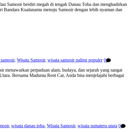
Pulau Samosir berdiri megah di tengah Danau Toba dan menghadirkan
ari Bandara Kualanamu menuju Samosir dengan lebih nyaman dan
 samosir
,
Wisata Samosir
,
wisata samosir paling populer
0
sir menawarkan perpaduan alam, budaya, dan sejarah yang sangat
 Utara. Bersama Maduma Rent Car, Anda bisa menjelajahi berbagai
mosir
,
wisata danau toba
,
Wisata Samosir
,
wisata sumatera utara
0