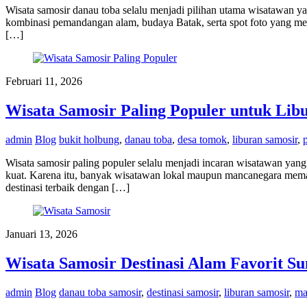
Wisata samosir danau toba selalu menjadi pilihan utama wisatawan 
kombinasi pemandangan alam, budaya Batak, serta spot foto yang 
[…]
Februari 11, 2026
Wisata Samosir Paling Populer untuk Lib
admin
Blog
bukit holbung
,
danau toba
,
desa tomok
,
liburan samosir
,
Wisata samosir paling populer selalu menjadi incaran wisatawan ya
kuat. Karena itu, banyak wisatawan lokal maupun mancanegara mema
destinasi terbaik dengan […]
Januari 13, 2026
Wisata Samosir Destinasi Alam Favorit S
admin
Blog
danau toba samosir
,
destinasi samosir
,
liburan samosir
,
ma