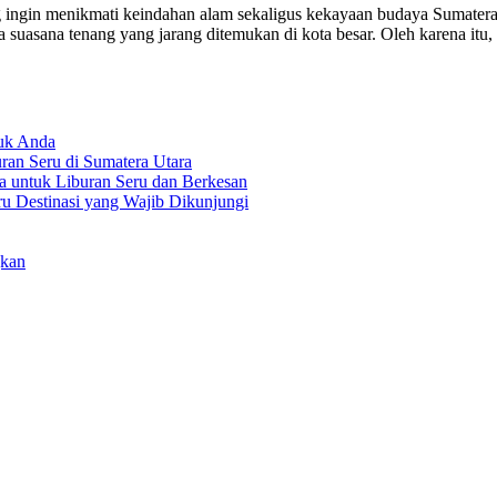
ng ingin menikmati keindahan alam sekaligus kekayaan budaya Sumatera
suasana tenang yang jarang ditemukan di kota besar. Oleh karena itu
tuk Anda
an Seru di Sumatera Utara
a untuk Liburan Seru dan Berkesan
ru Destinasi yang Wajib Dikunjungi
gkan