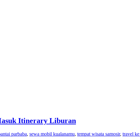
asuk Itinerary Liburan
pantai parbaba
,
sewa mobil kualanamu
,
tempat wisata samosir
,
travel k