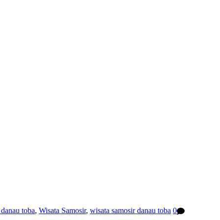
e danau toba
,
Wisata Samosir
,
wisata samosir danau toba
0