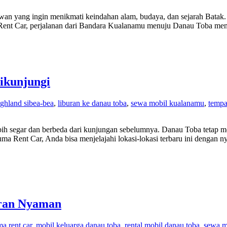
tawan yang ingin menikmati keindahan alam, budaya, dan sejarah Batak
ent Car, perjalanan dari Bandara Kualanamu menuju Danau Toba menj
ikunjungi
ighland sibea-bea
,
liburan ke danau toba
,
sewa mobil kualanamu
,
tempa
ebih segar dan berbeda dari kunjungan sebelumnya. Danau Toba tetap 
a Rent Car, Anda bisa menjelajahi lokasi-lokasi terbaru ini dengan nya
uran Nyaman
a rent car
,
mobil keluarga danau toba
,
rental mobil danau toba
,
sewa m