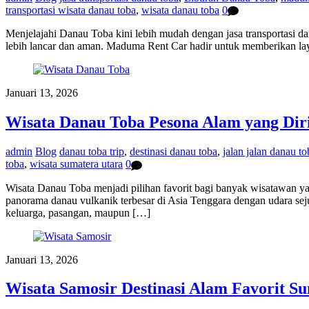
transportasi wisata danau toba
,
wisata danau toba
0
Menjelajahi Danau Toba kini lebih mudah dengan jasa transportasi d
lebih lancar dan aman. Maduma Rent Car hadir untuk memberikan laya
Januari 13, 2026
Wisata Danau Toba Pesona Alam yang Dir
admin
Blog
danau toba trip
,
destinasi danau toba
,
jalan jalan danau to
toba
,
wisata sumatera utara
0
Wisata Danau Toba menjadi pilihan favorit bagi banyak wisatawan y
panorama danau vulkanik terbesar di Asia Tenggara dengan udara se
keluarga, pasangan, maupun […]
Januari 13, 2026
Wisata Samosir Destinasi Alam Favorit S