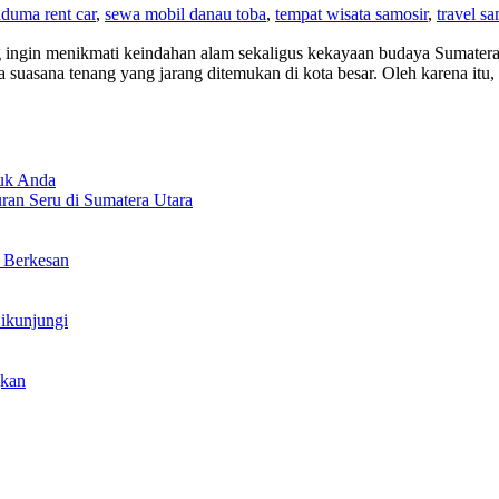
duma rent car
,
sewa mobil danau toba
,
tempat wisata samosir
,
travel sa
ng ingin menikmati keindahan alam sekaligus kekayaan budaya Sumatera
suasana tenang yang jarang ditemukan di kota besar. Oleh karena itu
tuk Anda
an Seru di Sumatera Utara
n Berkesan
Dikunjungi
gkan