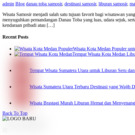
admin
Blog
danau toba samosir
,
destinasi samosir
,
liburan samosir
,
ma
Wisata Samosir menjadi salah satu tujuan favorit bagi wisatawan ya
menyuguhkan pemandangan Danau Toba yang luas, udara sejuk, serta 
kendaraan pribadi atau […]
Recent Posts
Wisata Kota Medan Populer un
Tempat Wisata Kota Medan Libur
Tempat Wisata Sumatera Utara untuk Liburan Seru da
Wisata Sumatera Utara Terbaru Destinasi yang Wajib 
Wisata Brastagi Murah Liburan Hemat dan Menyenan
Back To Top