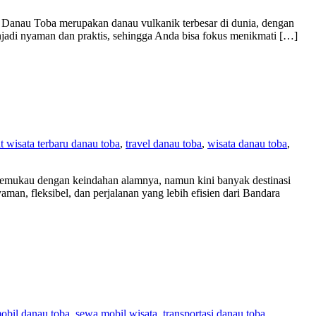
. Danau Toba merupakan danau vulkanik terbesar di dunia, dengan
adi nyaman dan praktis, sehingga Anda bisa fokus menikmati […]
t wisata terbaru danau toba
,
travel danau toba
,
wisata danau toba
,
memukau dengan keindahan alamnya, namun kini banyak destinasi
man, fleksibel, dan perjalanan yang lebih efisien dari Bandara
obil danau toba
,
sewa mobil wisata
,
transportasi danau toba
,