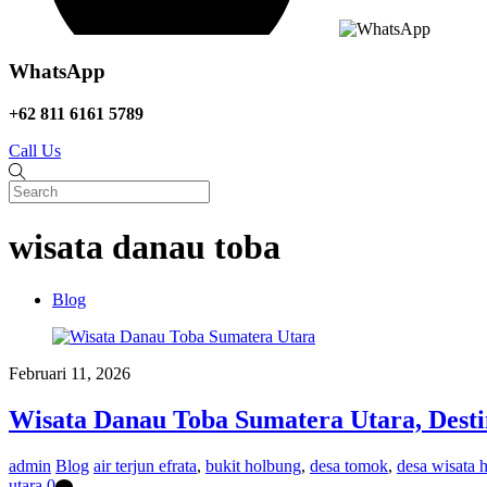
WhatsApp
+62 811 6161 5789
Call Us
wisata danau toba
Blog
Februari 11, 2026
Wisata Danau Toba Sumatera Utara, Desti
admin
Blog
air terjun efrata
,
bukit holbung
,
desa tomok
,
desa wisata 
utara
0