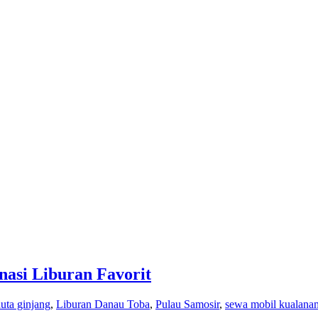
nasi Liburan Favorit
huta ginjang
,
Liburan Danau Toba
,
Pulau Samosir
,
sewa mobil kualana