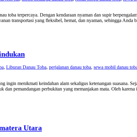
anau toba terpercaya. Dengan kendaraan nyaman dan supir berpengalam
nan transportasi yang fleksibel, hemat, dan nyaman, sehingga Anda b
indukan
ba
,
Liburan Danau Toba
,
perjalanan danau toba
,
sewa mobil danau tob
ang ingin menikmati keindahan alam sekaligus ketenangan suasana. Se
juk dan pemandangan perbukitan yang memanjakan mata. Oleh karena i
umatera Utara