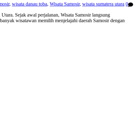
mosir
,
wisata danau toba
,
Wisata Samosir
,
wisata sumatera utara
0
 Utara. Sejak awal perjalanan, Wisata Samosir langsung
, banyak wisatawan memilih menjelajahi daerah Samosir dengan