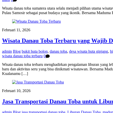
Wisata danau toba sumatera utara selalu menjadi pilihan utama wisa
Pulau Samosir sebagai pusat budaya yang ikonik. Bersama Maduma R
Februari 11, 2026
Wisata Danau Toba Terbaru yang Wajib D
admin
Blog
bukit huta bolon
,
danau toba
,
desa wisata huta ginjang
,
h
wisata danau toba terbaru
0
Wisata danau toba terbaru menghadirkan pengalaman liburan yang l
baru dan aktivitas seru yang bisa dinikmati wisatawan. Bersama Madum
Kualanamu […]
Februari 10, 2026
Jasa Transportasi Danau Toba untuk Lib
admin
Blog
jasa transportasi danau toba
,
Liburan Danau Toba
,
madum