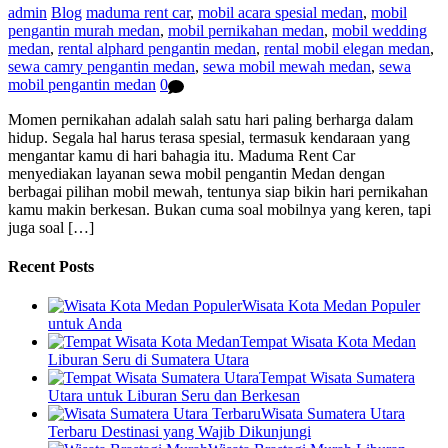
admin
Blog
maduma rent car
,
mobil acara spesial medan
,
mobil
pengantin murah medan
,
mobil pernikahan medan
,
mobil wedding
medan
,
rental alphard pengantin medan
,
rental mobil elegan medan
,
sewa camry pengantin medan
,
sewa mobil mewah medan
,
sewa
mobil pengantin medan
0
Momen pernikahan adalah salah satu hari paling berharga dalam
hidup. Segala hal harus terasa spesial, termasuk kendaraan yang
mengantar kamu di hari bahagia itu. Maduma Rent Car
menyediakan layanan sewa mobil pengantin Medan dengan
berbagai pilihan mobil mewah, tentunya siap bikin hari pernikahan
kamu makin berkesan. Bukan cuma soal mobilnya yang keren, tapi
juga soal […]
Recent Posts
Wisata Kota Medan Populer
untuk Anda
Tempat Wisata Kota Medan
Liburan Seru di Sumatera Utara
Tempat Wisata Sumatera
Utara untuk Liburan Seru dan Berkesan
Wisata Sumatera Utara
Terbaru Destinasi yang Wajib Dikunjungi