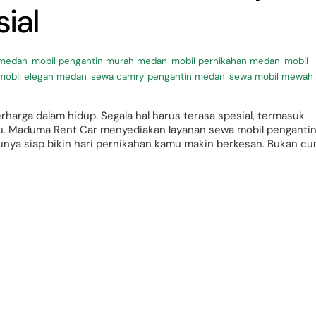
ial
 medan
,
mobil pengantin murah medan
,
mobil pernikahan medan
,
mobil
 mobil elegan medan
,
sewa camry pengantin medan
,
sewa mobil mewah
rharga dalam hidup. Segala hal harus terasa spesial, termasuk
tu. Maduma Rent Car menyediakan layanan sewa mobil penganti
unya siap bikin hari pernikahan kamu makin berkesan. Bukan c