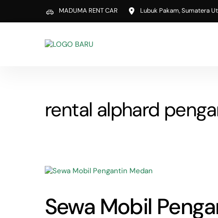
Skip
MADUMA RENT CAR
Lubuk Pakam, Sumatera Ut
to
content
rental alphard peng
Sewa Mobil Pengan