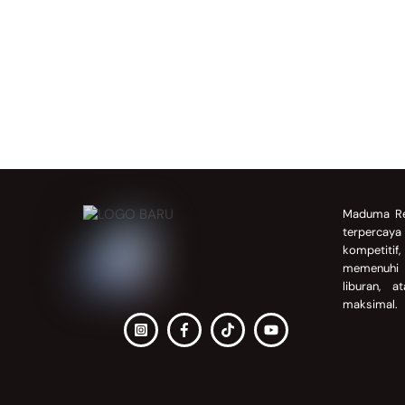
Back
To
Maduma Re
Top
terpercay
kompetitif
memenuhi 
liburan, 
maksimal.