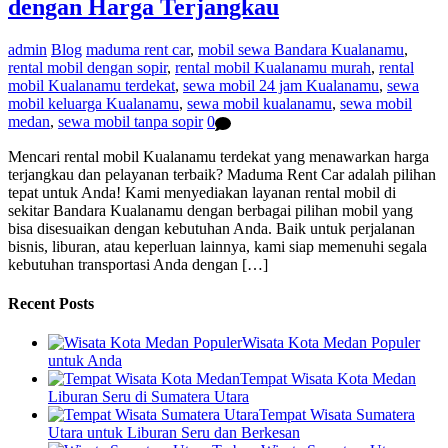
dengan Harga Terjangkau
admin
Blog
maduma rent car
,
mobil sewa Bandara Kualanamu
,
rental mobil dengan sopir
,
rental mobil Kualanamu murah
,
rental
mobil Kualanamu terdekat
,
sewa mobil 24 jam Kualanamu
,
sewa
mobil keluarga Kualanamu
,
sewa mobil kualanamu
,
sewa mobil
medan
,
sewa mobil tanpa sopir
0
Mencari rental mobil Kualanamu terdekat yang menawarkan harga
terjangkau dan pelayanan terbaik? Maduma Rent Car adalah pilihan
tepat untuk Anda! Kami menyediakan layanan rental mobil di
sekitar Bandara Kualanamu dengan berbagai pilihan mobil yang
bisa disesuaikan dengan kebutuhan Anda. Baik untuk perjalanan
bisnis, liburan, atau keperluan lainnya, kami siap memenuhi segala
kebutuhan transportasi Anda dengan […]
Recent Posts
Wisata Kota Medan Populer
untuk Anda
Tempat Wisata Kota Medan
Liburan Seru di Sumatera Utara
Tempat Wisata Sumatera
Utara untuk Liburan Seru dan Berkesan