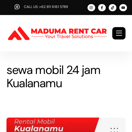
Skip
CALL US :+62 811 6161 5789
to
content
Men
sewa mobil 24 jam
Kualanamu