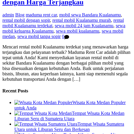
dengan Harga Terjangkau
admin
Blog
maduma rent car
,
mobil sewa Bandara Kualanamu
,
rental mobil dengan sopir
,
rental mobil Kualanamu murah
,
rental
mobil Kualanamu terdekat
,
sewa mobil 24 jam Kualanamu
,
sewa
mobil keluarga Kualanamu
,
sewa mobil kualanamu
,
sewa mobil
medan
,
sewa mobil tanpa sopir
0
Mencari rental mobil Kualanamu terdekat yang menawarkan harga
terjangkau dan pelayanan terbaik? Maduma Rent Car adalah pilihan
tepat untuk Anda! Kami menyediakan layanan rental mobil di
sekitar Bandara Kualanamu dengan berbagai pilihan mobil yang
bisa disesuaikan dengan kebutuhan Anda. Baik untuk perjalanan
bisnis, liburan, atau keperluan lainnya, kami siap memenuhi segala
kebutuhan transportasi Anda dengan […]
Recent Posts
Wisata Kota Medan Populer
untuk Anda
Tempat Wisata Kota Medan
Liburan Seru di Sumatera Utara
Tempat Wisata Sumatera
Utara untuk Liburan Seru dan Berkesan