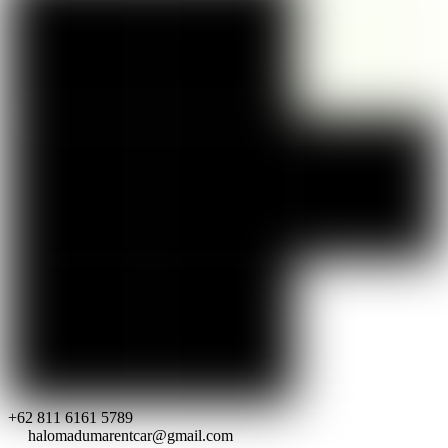
+62 811 6161 5789
halomadumarentcar@gmail.com