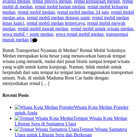
avanza medan
,
rental innova medan
,
rental kendaraan medan
,
rental
mobil di medan
,
rental mobil harian medan
,
rental mobil keluarga
medan
,
rental mobil medan
,
rental mobil medan 24 jam
,
rental mobil
medan area
,
rental mobil medan dengan supir
,
rental mobil medan
lepas kunci
,
rental mobil medan terpercaya
,
rental mobil mewah
medan
,
rental mobil murah medan
,
rental mobil untuk wisata medan
,
sewa mobil + sopir medan
,
sewa rental mobil medan
,
transportasi
murah medan
0
Butuh Transportasi Nyaman di Medan? Rental Mobil Solusinya
Medan merupakan kota besar yang menawarkan banyak tempat
wisata yang menarik, mulai dari pusat bisnis sampai tempat wisata
yang wajib untuk kamu kunjungi. Namun, tidak mudah untuk
berpindah dari satu tempat ke tempat lain menggunakan transportasi
umum. Nah, di sinilah Maduma Rent Car hadir dengan
menyediakan rental […]
Recent Posts
Wisata Kota Medan Populer
untuk Anda
Tempat Wisata Kota Medan
Liburan Seru di Sumatera Utara
Tempat Wisata Sumatera
Utara untuk Liburan Seru dan Berkesan