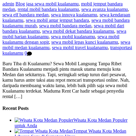
admin
Blog
jasa sewa mobil kualanamu
,
mobil jemput bandara
medan
,
rental mobil bandara kualanamu
,
sewa avanza kualanamu
,
sewa elf bandara medan
,
sewa innova kualanamu
,
sewa kendaraan
kualanamu
,
sewa mobil antar jemput bandara
,
sewa mobil bandara
kualanamu murah
,
sewa mobil bandara medan
,
sewa mobil dari
bandara kualanamu
,
sewa mobil dekat bandara kualanamu
,
sewa
mobil harian kualanamu
,
sewa mobil kualanamu
,
sewa mobil
kualanamu dengan sopir
,
sewa mobil lepas kunci kualanamu
,
sewa
mobil medan kualanamu
,
sewa mobil travel kualanamu
,
transportasi
kualanamu
0
Baru Tiba di Kualanamu? Sewa Mobil Langsung Tanpa Ribet
Bandara Kualanamu menjadi pintu masuk utama menuju kota
Medan dan sekitarnya. Tapi, seringkali setiap turun dari pesawat,
kamu harus antre taksi atau repot mencari transportasi online. Nah,
daripada membuang waktu lama, lebih baik pilih saja sewa mobil
Kualanamu terdekat. Maduma Rent Car hadir sebagai penyedia
rental […]
Recent Posts
Wisata Kota Medan Populer
untuk Anda
Tempat Wisata Kota Medan