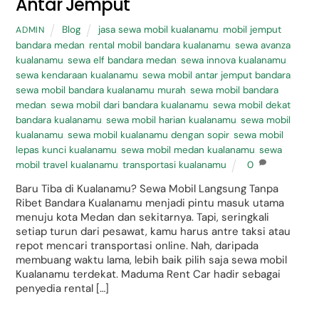
Antar Jemput
Blog
jasa sewa mobil kualanamu
,
mobil jemput
ADMIN
bandara medan
,
rental mobil bandara kualanamu
,
sewa avanza
kualanamu
,
sewa elf bandara medan
,
sewa innova kualanamu
,
sewa kendaraan kualanamu
,
sewa mobil antar jemput bandara
,
sewa mobil bandara kualanamu murah
,
sewa mobil bandara
medan
,
sewa mobil dari bandara kualanamu
,
sewa mobil dekat
bandara kualanamu
,
sewa mobil harian kualanamu
,
sewa mobil
kualanamu
,
sewa mobil kualanamu dengan sopir
,
sewa mobil
lepas kunci kualanamu
,
sewa mobil medan kualanamu
,
sewa
mobil travel kualanamu
,
transportasi kualanamu
0
Baru Tiba di Kualanamu? Sewa Mobil Langsung Tanpa
Ribet Bandara Kualanamu menjadi pintu masuk utama
menuju kota Medan dan sekitarnya. Tapi, seringkali
setiap turun dari pesawat, kamu harus antre taksi atau
repot mencari transportasi online. Nah, daripada
membuang waktu lama, lebih baik pilih saja sewa mobil
Kualanamu terdekat. Maduma Rent Car hadir sebagai
penyedia rental […]