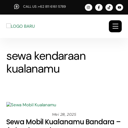
Skip
CALL US :+62 811 6161 5789
to
content
Men
sewa kendaraan
kualanamu
Mei 28, 2025
Sewa Mobil Kualanamu Bandara –