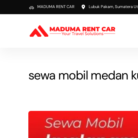
Skip
MADUMA RENT CAR
Lubuk Pakam, Sumatera Ut
to
content
sewa mobil medan 