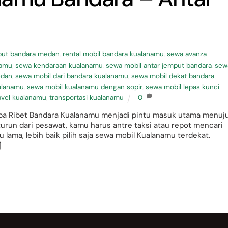
put bandara medan
,
rental mobil bandara kualanamu
,
sewa avanza
namu
,
sewa kendaraan kualanamu
,
sewa mobil antar jemput bandara
,
sew
edan
,
sewa mobil dari bandara kualanamu
,
sewa mobil dekat bandara
alanamu
,
sewa mobil kualanamu dengan sopir
,
sewa mobil lepas kunci
avel kualanamu
,
transportasi kualanamu
0
npa Ribet Bandara Kualanamu menjadi pintu masuk utama menuj
 turun dari pesawat, kamu harus antre taksi atau repot mencari
 lama, lebih baik pilih saja sewa mobil Kualanamu terdekat.
]