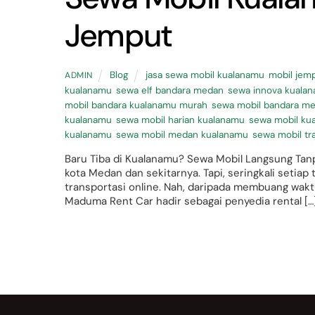
Jemput
Blog
jasa sewa mobil kualanamu
,
mobil jem
ADMIN
kualanamu
,
sewa elf bandara medan
,
sewa innova kuala
mobil bandara kualanamu murah
,
sewa mobil bandara m
kualanamu
,
sewa mobil harian kualanamu
,
sewa mobil ku
kualanamu
,
sewa mobil medan kualanamu
,
sewa mobil tr
Baru Tiba di Kualanamu? Sewa Mobil Langsung Ta
kota Medan dan sekitarnya. Tapi, seringkali setiap
transportasi online. Nah, daripada membuang waktu
Maduma Rent Car hadir sebagai penyedia rental […
Back