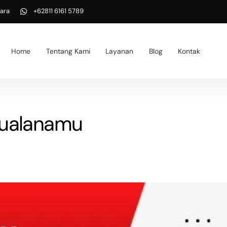
ara
+62811 6161 5789
Home
Tentang Kami
Layanan
Blog
Kontak
kualanamu