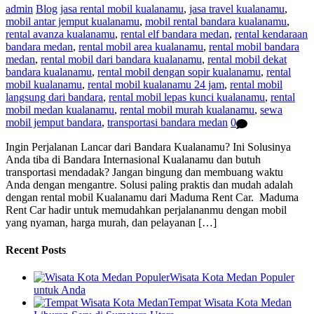
admin
Blog
jasa rental mobil kualanamu
,
jasa travel kualanamu
,
mobil antar jemput kualanamu
,
mobil rental bandara kualanamu
,
rental avanza kualanamu
,
rental elf bandara medan
,
rental kendaraan
bandara medan
,
rental mobil area kualanamu
,
rental mobil bandara
medan
,
rental mobil dari bandara kualanamu
,
rental mobil dekat
bandara kualanamu
,
rental mobil dengan sopir kualanamu
,
rental
mobil kualanamu
,
rental mobil kualanamu 24 jam
,
rental mobil
langsung dari bandara
,
rental mobil lepas kunci kualanamu
,
rental
mobil medan kualanamu
,
rental mobil murah kualanamu
,
sewa
mobil jemput bandara
,
transportasi bandara medan
0
Ingin Perjalanan Lancar dari Bandara Kualanamu? Ini Solusinya
Anda tiba di Bandara Internasional Kualanamu dan butuh
transportasi mendadak? Jangan bingung dan membuang waktu
Anda dengan mengantre. Solusi paling praktis dan mudah adalah
dengan rental mobil Kualanamu dari Maduma Rent Car. Maduma
Rent Car hadir untuk memudahkan perjalananmu dengan mobil
yang nyaman, harga murah, dan pelayanan […]
Recent Posts
Wisata Kota Medan Populer
untuk Anda
Tempat Wisata Kota Medan