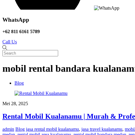
WhatsApp
+62 811 6161 5789
Call Us
mobil rental bandara kualana
Blog
Mei 28, 2025
Rental Mobil Kualanamu | Murah & Profe
admin
Blog
jasa rental mobil kualanamu
,
jasa travel kualanamu
,
mobi
medan
,
rental mobil area kualanamu
,
rental mobil bandara medan
,
ren