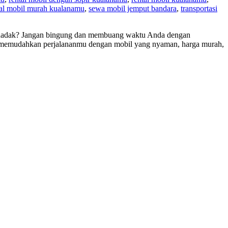
tal mobil murah kualanamu
,
sewa mobil jemput bandara
,
transportasi
mendadak? Jangan bingung dan membuang waktu Anda dengan
k memudahkan perjalananmu dengan mobil yang nyaman, harga murah,