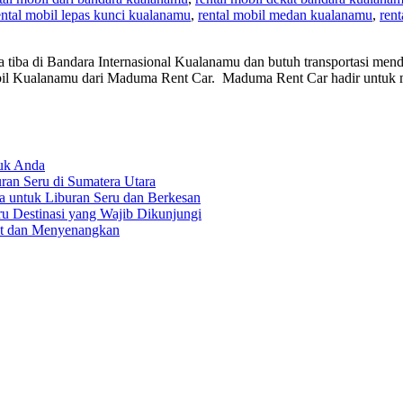
ental mobil lepas kunci kualanamu
,
rental mobil medan kualanamu
,
ren
da tiba di Bandara Internasional Kualanamu dan butuh transportasi 
 mobil Kualanamu dari Maduma Rent Car. Maduma Rent Car hadir untu
tuk Anda
an Seru di Sumatera Utara
a untuk Liburan Seru dan Berkesan
ru Destinasi yang Wajib Dikunjungi
at dan Menyenangkan