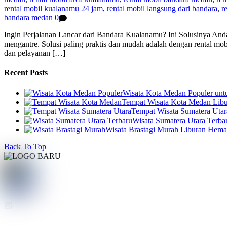
rental mobil kualanamu 24 jam
,
rental mobil langsung dari bandara
,
r
bandara medan
0
Ingin Perjalanan Lancar dari Bandara Kualanamu? Ini Solusinya An
mengantre. Solusi paling praktis dan mudah adalah dengan rental
dan pelayanan […]
Recent Posts
Wisata Kota Medan Populer un
Tempat Wisata Kota Medan Libur
Tempat Wisata Sumatera Utar
Wisata Sumatera Utara Terba
Wisata Brastagi Murah Liburan Hem
Back To Top