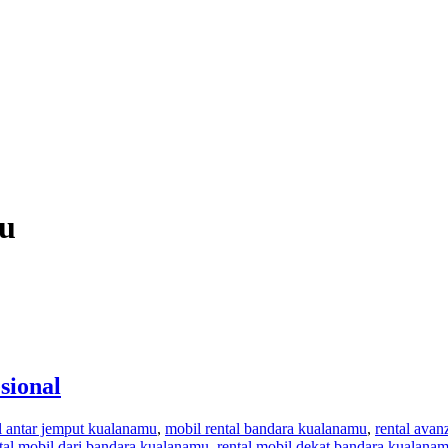
mu
sional
l antar jemput kualanamu
,
mobil rental bandara kualanamu
,
rental ava
tal mobil dari bandara kualanamu
,
rental mobil dekat bandara kualana