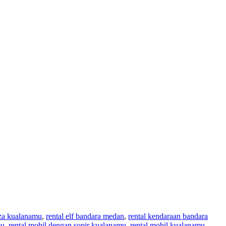
nza kualanamu
,
rental elf bandara medan
,
rental kendaraan bandara
mu
,
rental mobil dengan sopir kualanamu
,
rental mobil kualanamu
,